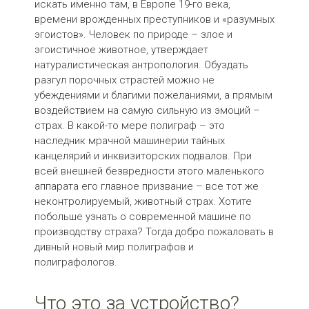
искать именно там, в Европе 19-го века,
времени врожденных преступников и «разумных
эгоистов». Человек по природе – злое и
эгоистичное животное, утверждает
натуралистическая антропология. Обуздать
разгул порочных страстей можно не
убеждениями и благими пожеланиями, а прямым
воздействием на самую сильную из эмоций –
страх. В какой-то мере полиграф – это
наследник мрачной машинерии тайных
канцелярий и инквизиторских подвалов. При
всей внешней безвредности этого маленького
аппарата его главное призвание – все тот же
неконтролируемый, животный страх. Хотите
побольше узнать о современной машине по
производству страха? Тогда добро пожаловать в
дивный новый мир полиграфов и
полиграфологов.
Что это за устройство?