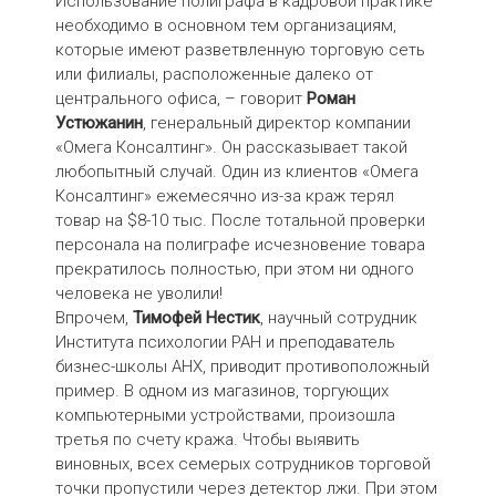
Использование полиграфа в кадровой практике
необходимо в основном тем организациям,
которые имеют разветвленную торговую сеть
или филиалы, расположенные далеко от
центрального офиса, – говорит
Роман
Устюжанин
, генеральный директор компании
«Омега Консалтинг». Он рассказывает такой
любопытный случай. Один из клиентов «Омега
Консалтинг» ежемесячно из-за краж терял
товар на $8-10 тыс. После тотальной проверки
персонала на полиграфе исчезновение товара
прекратилось полностью, при этом ни одного
человека не уволили!
Впрочем,
Тимофей Нестик
, научный сотрудник
Института психологии РАН и преподаватель
бизнес-школы АНХ, приводит противоположный
пример. В одном из магазинов, торгующих
компьютерными устройствами, произошла
третья по счету кража. Чтобы выявить
виновных, всех семерых сотрудников торговой
точки пропустили через детектор лжи. При этом